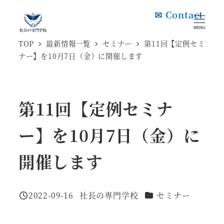
メ
✉ Contact
イ
MENU
ン
TOP
最新情報一覧
セミナー
第11回【定例セミ
ナー】を10月7日（金）に開催します
コ
ン
テ
第11回【定例セミナ
ン
ツ
ー】を10月7日（金）に
へ
移
開催します
動
カテゴリー
2022-09-16
社長の専門学校
セミナー
投稿日
著
者