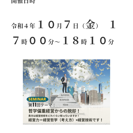
開催日時
１０
７
金
１
令和４年
月
日（
）
７
００
１８
１０
時
分
～
時
分