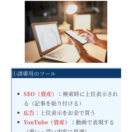
①誘導用のツール
SEO（資産）
：
検索時に上位表示され
る（記事を貼り付ける）
広告：
上位表示をお金で買う
YouTube（資産）
：
動画で表現する
（重い・深い内容に最適）