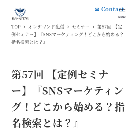
メ
✉ Contact
イ
MENU
ン
TOP
オンデマンド配信
セミナー
第57回 【定
例セミナー】『SNSマーケティング！どこから始める？
コ
指名検索とは？』
ン
テ
ン
第57回 【定例セミナ
ツ
へ
ー】『SNSマーケティン
移
グ！どこから始める？指
動
名検索とは？』