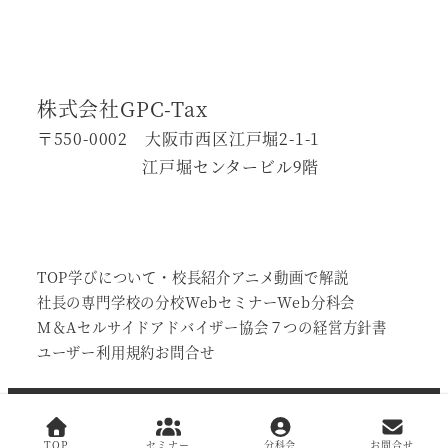
株式会社GPC-Tax
〒550-0002 大阪市西区江戸堀2-1-1
江戸堀センタービル9階
TOP
学びについて・校長紹介
アニメ動画で解説
社長の専門学校の分校
Webセミナー
Web分科会
М＆Aセルサイドアドバイザー協会
７つの経営方針書
ユーザー利用規約
お問合せ
Copyright © 社長の専門学校 All Rights
TOP
セミナー
分科会
お問合せ