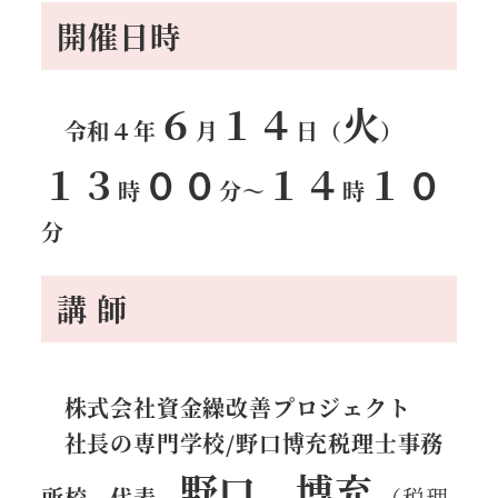
開催日時
６
１４
火
令和４年
月
日（
）
１３
００
１４
１０
時
分
～
時
分
講 師
株式会社資金繰改善プロジェクト
社長の専門学校/野口博充税理士事務
野口 博充
所校 代表
（税理