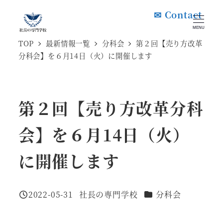
メ
✉ Contact
イ
MENU
ン
TOP
最新情報一覧
分科会
第２回【売り方改革
分科会】を６月14日（火）に開催します
コ
ン
テ
第２回【売り方改革分科
ン
ツ
会】を６月14日（火）
へ
移
に開催します
動
カテゴリー
2022-05-31
社長の専門学校
分科会
投稿日
著
者