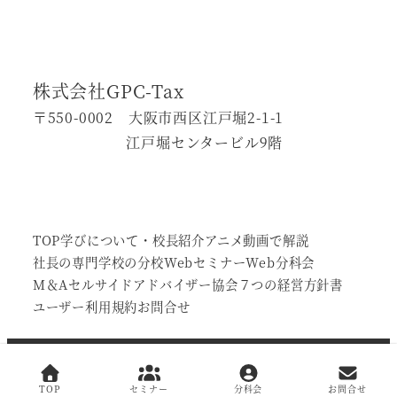
株式会社GPC-Tax
〒550-0002 大阪市西区江戸堀2-1-1
江戸堀センタービル9階
TOP
学びについて・校長紹介
アニメ動画で解説
社長の専門学校の分校
Webセミナー
Web分科会
М＆Aセルサイドアドバイザー協会
７つの経営方針書
ユーザー利用規約
お問合せ
Copyright © 社長の専門学校 All Rights
Reserved.
TOP
セミナー
分科会
お問合せ