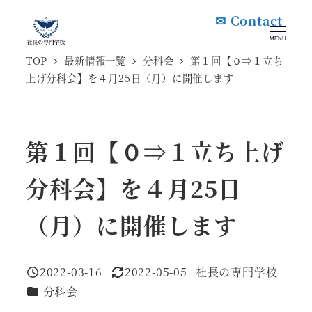
メ
✉ Contact
イ
MENU
ン
TOP
最新情報一覧
分科会
第１回【０⇒１立ち
上げ分科会】を４月25日（月）に開催します
コ
ン
テ
第１回【０⇒１立ち上げ
ン
ツ
分科会】を４月25日
へ
移
（月）に開催します
動
2022-03-16
2022-05-05
社長の専門学校
投稿日
更新日
著
カテゴリー
分科会
者