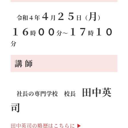
４
２５
月
令和４年
月
日（
）
１６
００
１７
１０
時
分
～
時
分
講 師
田中英
社長の専門学校 校長
司
田中英司の略歴はこちらに ▶