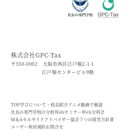
ー
ジ
送
り
株式会社GPC-Tax
〒550-0002 大阪市西区江戸堀2-1-1
江戸堀センタービル9階
TOP
学びについて・校長紹介
アニメ動画で解説
社長の専門学校の分校
Webセミナー
Web分科会
М＆Aセルサイドアドバイザー協会
７つの経営方針書
ユーザー利用規約
お問合せ