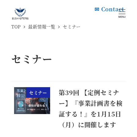
メ
✉ Contact
イ
MENU
ン
TOP
最新情報一覧
セミナー
コ
ン
セミナー
テ
ン
ツ
へ
第39回 【定例セミナ
セミナー
移
ー】『事業計画書を検
動
証する！』を1月15日
（月）に開催します