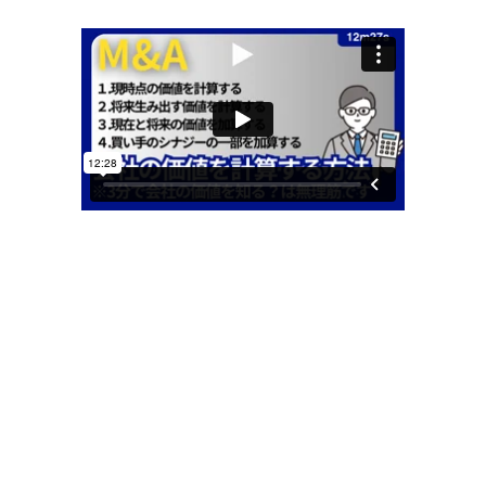
メ
イ
ン
コ
ン
テ
ン
ツ
へ
移
動